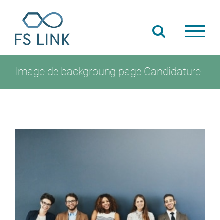
Passer
au
contenu
Image de backgroung page Candidature